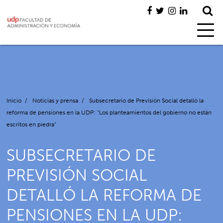
Inicio
/
Noticias y prensa
/
Subsecretario de Previsión Social detalló la
reforma de pensiones en la UDP: “Los planteamientos del gobierno no están
escritos en piedra”
SUBSECRETARIO DE
PREVISIÓN SOCIAL
DETALLÓ LA REFORMA DE
PENSIONES EN LA UDP: