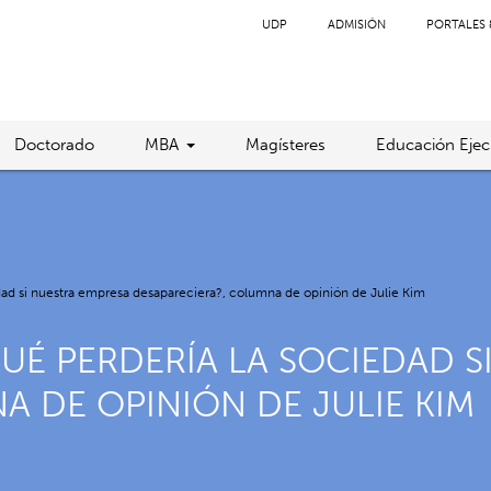
UDP
ADMISIÓN
PORTALES 
Doctorado
MBA
Magísteres
Educación Ejec
edad si nuestra empresa desapareciera?, columna de opinión de Julie Kim
QUÉ PERDERÍA LA SOCIEDAD 
A DE OPINIÓN DE JULIE KIM