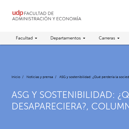
Facultad
Departamentos
Carreras
Inicio
/
Noticias y prensa
/
ASG y sostenibilidad: ¿Qué perdería la soci
ASG Y SOSTENIBILIDAD: ¿
DESAPARECIERA?, COLUMN