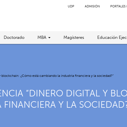
UDP
ADMISIÓN
PORTALES 
Doctorado
MBA
Magísteres
Educación Ejec
y blockchain: ¿Cómo está cambiando la industria financiera y la sociedad?”
ENCIA “DINERO DIGITAL Y B
 FINANCIERA Y LA SOCIEDAD