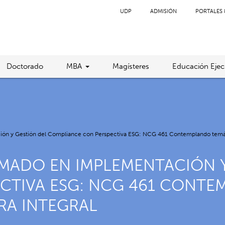
UDP
ADMISIÓN
PORTALES 
Doctorado
MBA
Magísteres
Educación Ejec
ión y Gestión del Compliance con Perspectiva ESG: NCG 461 Contemplando temáti
OMADO EN IMPLEMENTACIÓN Y
CTIVA ESG: NCG 461 CONTE
RA INTEGRAL