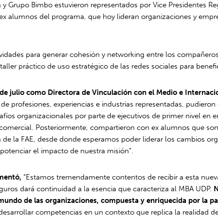
 y Grupo Bimbo estuvieron representados por Vice Presidentes Reg
 ex alumnos del programa, que hoy lideran organizaciones y empre
ividades para generar cohesión y networking entre los compañero
ller práctico de uso estratégico de las redes sociales para benefi
de julio como Directora de Vinculación con el Medio e Internacion
d de profesiones, experiencias e industrias representadas, pudiero
íos organizacionales por parte de ejecutivos de primer nivel en 
egia comercial. Posteriormente, compartieron con ex alumnos que 
de la FAE, desde donde esperamos poder liderar los cambios org
e potenciar el impacto de nuestra misión”.
omentó,
“Estamos tremendamente contentos de recibir a esta nueva
guros dará continuidad a la esencia que caracteriza al MBA UDP.
N
 mundo de las organizaciones, compuesta y enriquecida por la p
arrollar competencias en un contexto que replica la realidad de 