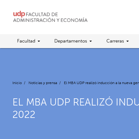
Facultad
Departamentos
Carreras
Inicio
/
Noticias y prensa
/
El MBA UDP realizó inducción a la nueva g
EL MBA UDP REALIZÓ IN
2022