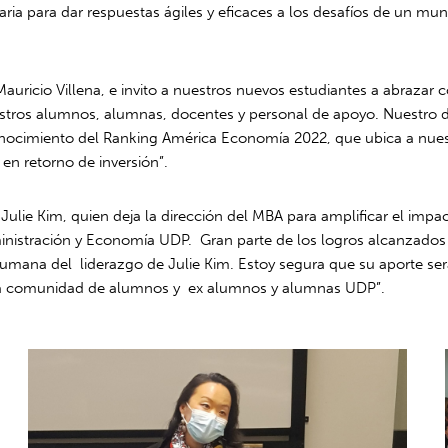
saria para dar respuestas ágiles y eficaces a los desafíos de un m
uricio Villena, e invito a nuestros nuevos estudiantes a abrazar 
uestros alumnos, alumnas, docentes y personal de apoyo. Nuestro
conocimiento del Ranking América Economía 2022, que ubica a nue
 en retorno de inversión”.
 Julie Kim, quien deja la dirección del MBA para amplificar el imp
dministración y Economía UDP. Gran parte de los logros alcanzado
humana del liderazgo de Julie Kim. Estoy segura que su aporte se
y la comunidad de alumnos y ex alumnos y alumnas UDP”.