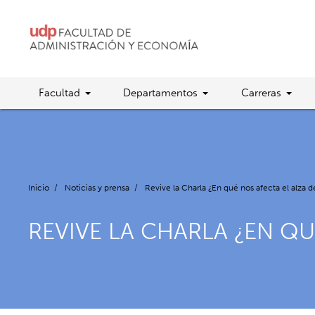
Facultad
Departamentos
Carreras
Inicio
/
Noticias y prensa
/
Revive la Charla ¿En qué nos afecta el alza de
REVIVE LA CHARLA ¿EN QU