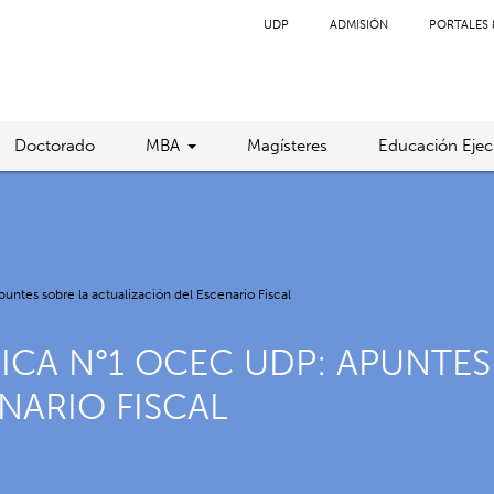
UDP
ADMISIÓN
PORTALES 
Doctorado
MBA
Magísteres
Educación Ejec
es sobre la actualización del Escenario Fiscal
A N°1 OCEC UDP: APUNTES
NARIO FISCAL