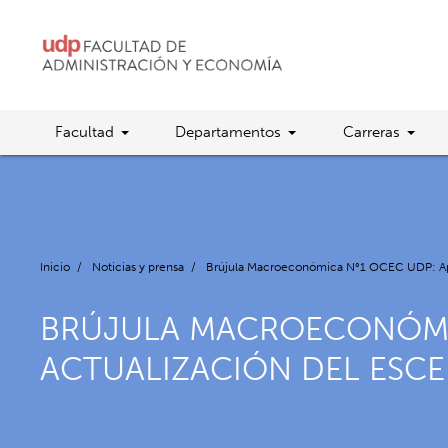
Facultad
Departamentos
Carreras
Inicio
/
Noticias y prensa
/
Brújula Macroeconómica N°1 OCEC UDP: Apunt
BRÚJULA MACROECONÓMIC
ACTUALIZACIÓN DEL ESCE