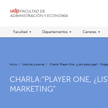
Facultad
Departamentos
Carreras
Inicio
/
Noticias y prensa
/
Charla:”Player One, ¿Listo para jugar? : En
CHARLA:”PLAYER ONE, ¿LI
MARKETING”