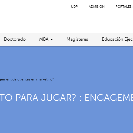
UDP
ADMISIÓN
PORTALES 
Doctorado
MBA
Magísteres
Educación Ejec
gagement de clientes en marketing”
STO PARA JUGAR? : ENGAGEM