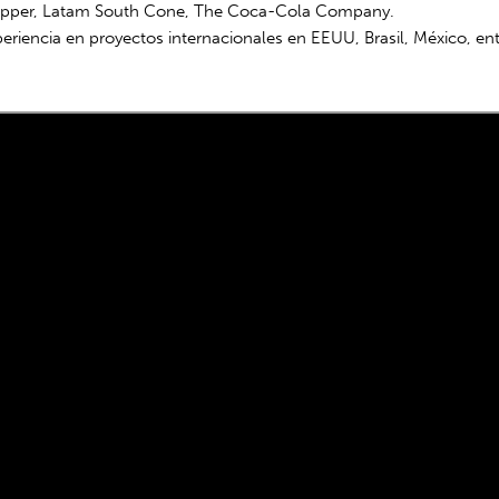
hopper, Latam South Cone, The Coca-Cola Company.
periencia en proyectos internacionales en EEUU, Brasil, México, ent