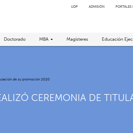
UDP
ADMISIÓN
PORTALES 
Doctorado
MBA
Magísteres
Educación Ejec
itulación de su promoción 2020
EALIZÓ CEREMONIA DE TITU