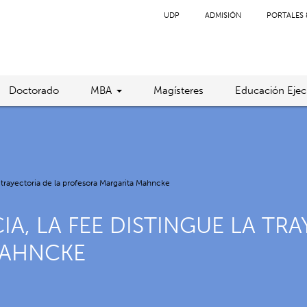
UDP
ADMISIÓN
PORTALES 
Doctorado
MBA
Magísteres
Educación Ejec
a trayectoria de la profesora Margarita Mahncke
A, LA FEE DISTINGUE LA TRA
MAHNCKE