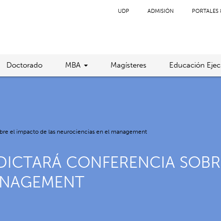
UDP
ADMISIÓN
PORTALES 
Doctorado
MBA
Magísteres
Educación Ejec
obre el impacto de las neurociencias en el management
ICTARÁ CONFERENCIA SOBRE
ANAGEMENT