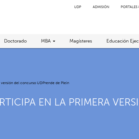
UDP
ADMISIÓN
PORTALES 
Doctorado
MBA
Magísteres
Educación Ejec
a versión del concurso UDPrende de Plein
RTICIPA EN LA PRIMERA VER