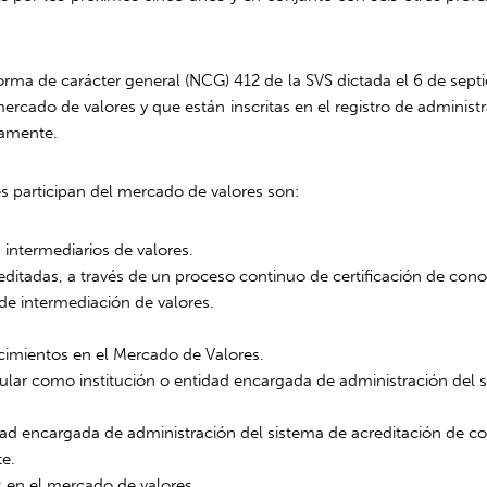
norma de carácter general (NCG) 412 de la SVS dictada el 6 de septi
ado de valores y que están inscritas en el registro de administr
camente.
s participan del mercado de valores son:
s intermediarios de valores.
itadas, a través de un proceso continuo de certificación de con
 de intermediación de valores.
cimientos en el Mercado de Valores.
ostular como institución o entidad encargada de administración de
ntidad encargada de administración del sistema de acreditación de 
te.
 en el mercado de valores.